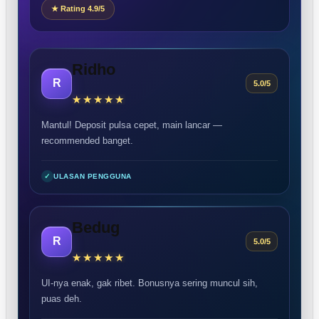
★ Rating 4.9/5
Ridho
R
5.0/5
Mantul! Deposit pulsa cepet, main lancar —
recommended banget.
✓
ULASAN PENGGUNA
Bedug
R
5.0/5
UI-nya enak, gak ribet. Bonusnya sering muncul sih,
puas deh.