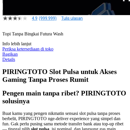
DAFTAR
DAFTAR
LOGIN
4.9
(999.999)
Tulis ulasan
4.9
dari
5
Topi Tanpa Bingkai Futura Wash
bintang,
nilai
rating
Info lebih lanjut
rata-
Periksa ketersediaan di toko
rata.
Bagikan
Read
Details
13
Reviews.
PIRINGTOTO Slot Pulsa untuk Akses
Tautan
halaman
Gaming Tanpa Proses Rumit
yang
sama.
Pengen main tanpa ribet? PIRINGTOTO
solusinya
Buat kamu yang pengen nikmatin sensasi slot pulsa tanpa proses
berbelit, PIRINGTOTO nge-deliver experience yang simpel dan
fun. Gak perlu pusing sama metode transfer bank atau top-up ribet
— tinggal pilih
slot pulsa
, isi nominal, dan langsung gas main.