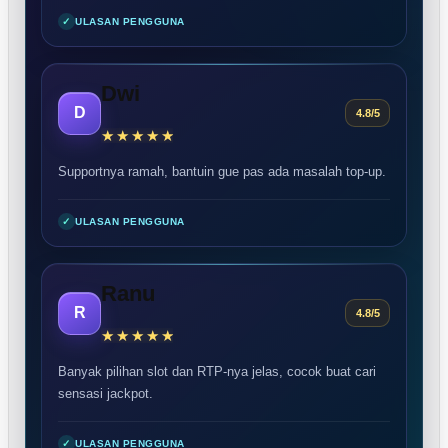
✓
ULASAN PENGGUNA
Dwi
D
4.8/5
Supportnya ramah, bantuin gue pas ada masalah top-up.
✓
ULASAN PENGGUNA
Ranu
R
4.8/5
Banyak pilihan slot dan RTP-nya jelas, cocok buat cari
sensasi jackpot.
✓
ULASAN PENGGUNA